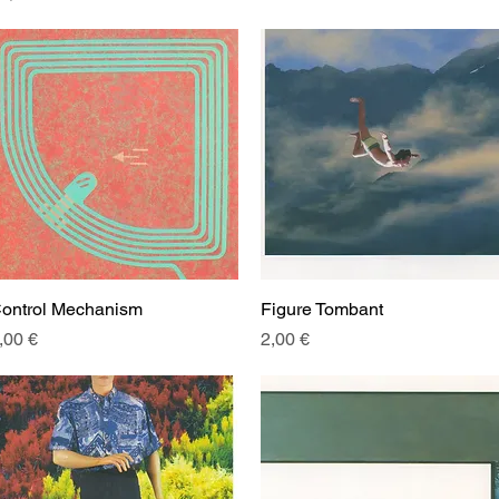
ontrol Mechanism
Aperçu rapide
Figure Tombant
Aperçu rapide
rix
Prix
,00 €
2,00 €