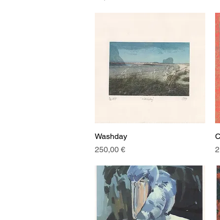
Washday
Aperçu rapide
C
Prix
P
250,00 €
2