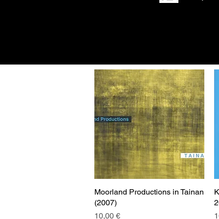
Moorland Productions in Tainan
Aperçu rapide
K
(2007)
2
Prix
P
10,00 €
1