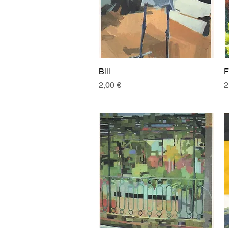
Bill
Aperçu rapide
F
Prix
P
2,00 €
2