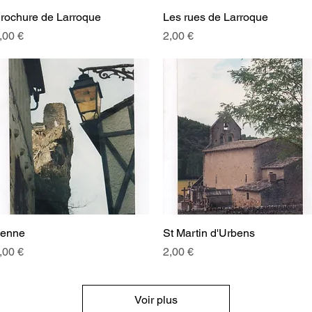
rochure de Larroque
Aperçu rapide
Les rues de Larroque
Aperçu rapide
rix
Prix
,00 €
2,00 €
enne
Aperçu rapide
St Martin d'Urbens
Aperçu rapide
rix
Prix
,00 €
2,00 €
Voir plus