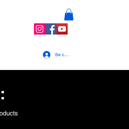
nements
Blog
Se connecter
:
roducts