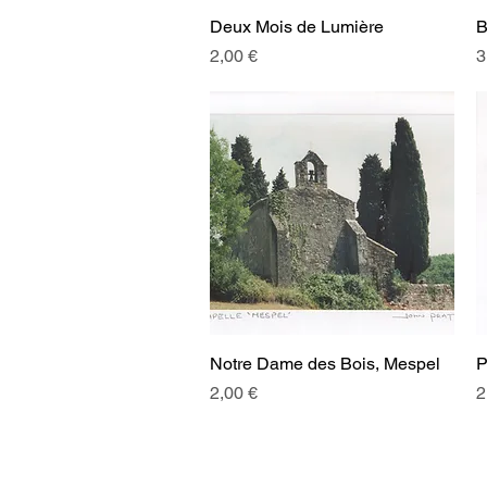
Deux Mois de Lumière
Aperçu rapide
B
Prix
P
2,00 €
3
Notre Dame des Bois, Mespel
Aperçu rapide
P
Prix
P
2,00 €
2