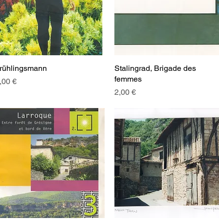
rühlingsmann
Aperçu rapide
Stalingrad, Brigade des
Aperçu rapide
femmes
rix
,00 €
Prix
2,00 €