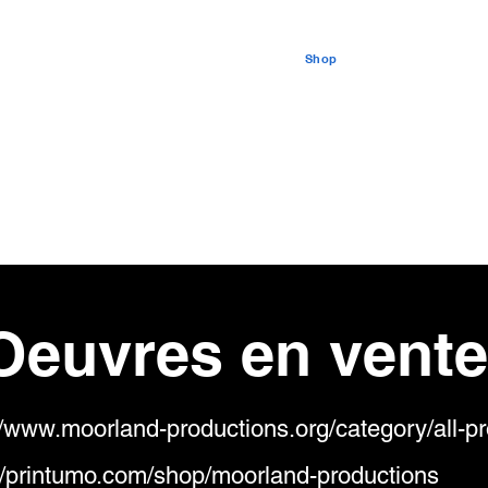
ouvelles
LAF
Archives
Design
Shop
Réservez
Évé
 la vieille poste
Oeuvres en vente
//www.moorland-productions.org/category/all-p
://printumo.com/shop/moorland-productions