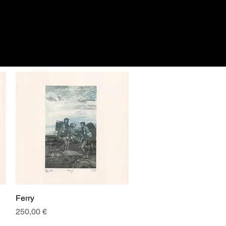
Ferry
Aperçu rapide
Prix
250,00 €