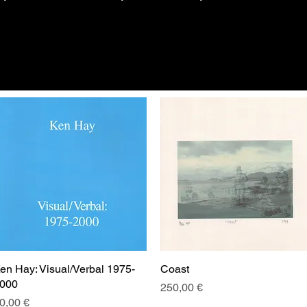
en Hay: Visual/Verbal 1975-
Aperçu rapide
Coast
Aperçu rapide
000
Prix
250,00 €
rix
0,00 €