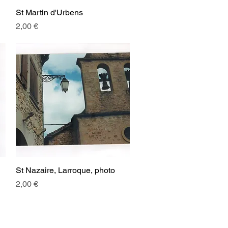
St Martin d'Urbens
Aperçu rapide
Prix
2,00 €
St Nazaire, Larroque, photo
Aperçu rapide
Prix
2,00 €