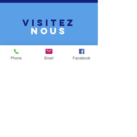
VISITEZ
nous
Phone
Email
Facebook
Lundi - vendredi 11:00 - 17:00
Samedi 11:00 - 17:00
Dimanche fermé
Dites
Nous