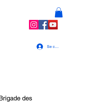
nements
Blog
Se connecter
 Brigade des