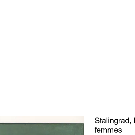
ouvelles
LAF
Archives
Design
Shop
Réservez
Évé
 la vieille poste
Stalingrad,
femmes