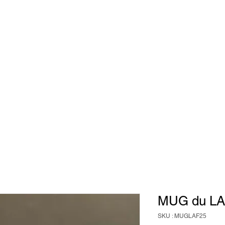
ouvelles
LAF
Archives
Design
Shop
Réservez
Évé
 la vieille poste
MUG du LA
SKU : MUGLAF25